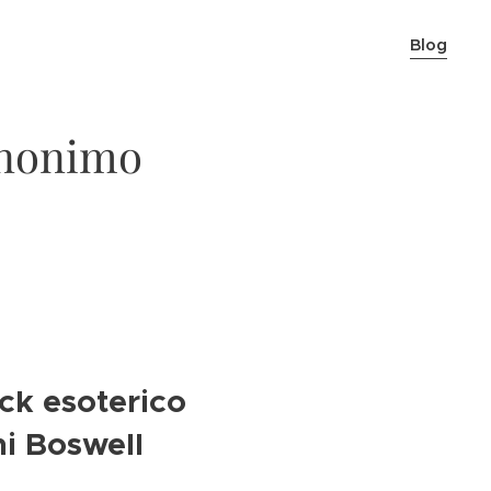
Blog
Anonimo
ock esoterico
i Boswell