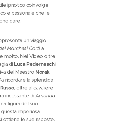
ile ipnotico coinvolge
ico e passionale che le
sono dare.
ppresenta un viaggio
 dei Marchesi Corti
a
re molto. Nel Video oltre
egia di
Luca Pederneschi
ativa del Maestro
Norak
Da ricordare la splendida
 Russo
, oltre al cavaliere
ra incessante di
Amanda
na figura del suo
i questa imperiosa
ì ottiene le sue risposte.