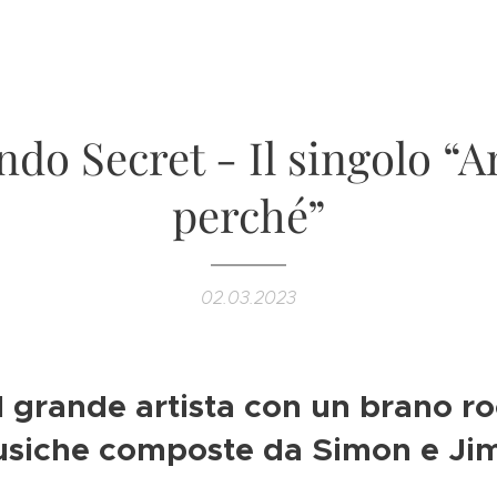
ndo Secret - Il singolo “
perché”
02.03.2023
el grande artista con un brano r
usiche composte da Simon e Jim