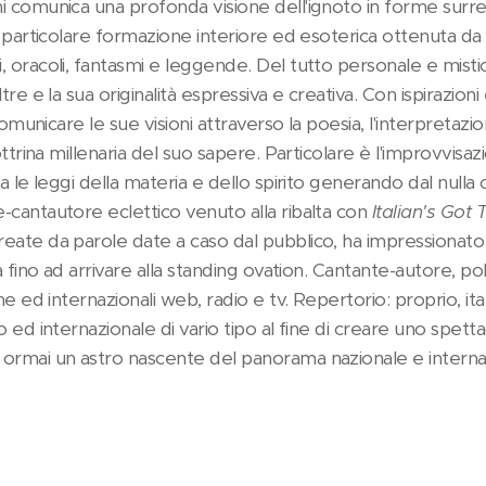
 comunica una profonda visione dell'ignoto in forme surrea
a particolare formazione interiore ed esoterica ottenuta da
 oracoli, fantasmi e leggende. Del tutto personale e mistic
tre e la sua originalità espressiva e creativa. Con ispirazion
 comunicare le sue visioni attraverso la poesia, l'interpretaz
ottrina millenaria del suo sapere. Particolare è l'improvvisa
a le leggi della materia e dello spirito generando dal nulla 
-cantautore eclettico venuto alla ribalta con
Italian's Got 
eate da parole date a caso dal pubblico, ha impressionat
a fino ad arrivare alla standing ovation. Cantante-autore, po
ne ed internazionali web, radio e tv. Repertorio: proprio, ita
o ed internazionale di vario tipo al fine di creare uno spet
ormai un astro nascente del panorama nazionale e internaz