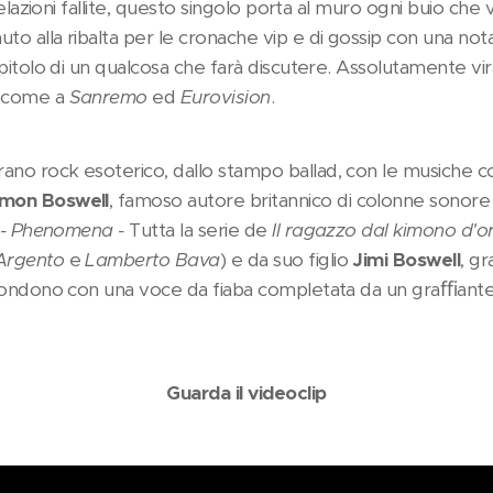
relazioni fallite, questo singolo porta al muro ogni buio che 
o alla ribalta per le cronache vip e di gossip con una nota
pitolo di un qualcosa che farà discutere. Assolutamente viral
come a
Sanremo
ed
Eurovision
.
rano rock esoterico, dallo stampo ballad, con le musiche 
imon Boswell
, famoso autore britannico di colonne sonore 
a - Phenomena -
Tutta la serie de
Il ragazzo dal kimono d'
Argento
e
Lamberto Bava
) e da suo figlio
Jimi Boswell
, gr
fondono con una voce da fiaba completata da un graﬃante a
Guarda il videoclip