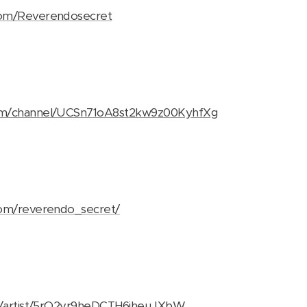
com/Reverendosecret
om/channel/UCSn71oA8st2kw9z00KyhfXg
com/reverendo_secret/
om/artist/5rO2vr9heDCTH6jheuJXbW