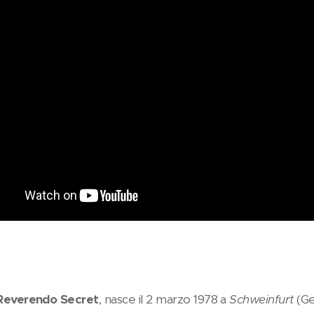
Reverendo Secret
, nasce il 2 marzo 1978 a
Schweinfurt
(Ge