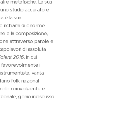
li e metafisiche. La sua
 uno studio accurato e
a è la sua
i e richiami di enorme
ione e la composizione,
zione attraverso parole e
capolavori di assoluta
Talent 2016
, in cui
o favorevolmente i
listrumentista, vanta
liano folk nazional
tacolo coinvolgente e
ionale, genio indiscusso