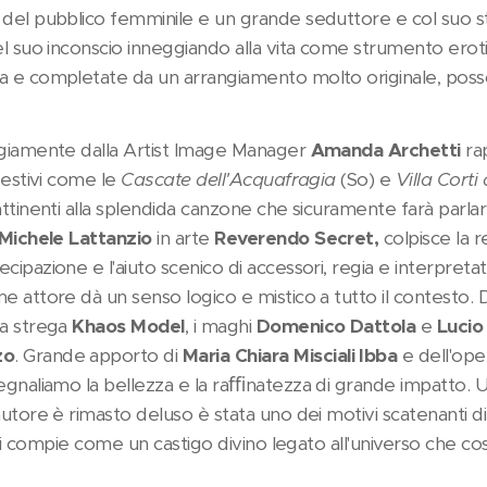
 del pubblico femminile e un grande seduttore e col suo st
el suo inconscio inneggiando alla vita come strumento erot
sa e completate da un arrangiamento molto originale, pos
ggiamente dalla Artist Image Manager
Amanda Archetti
ra
ggestivi come le
Cascate dell'Acquafragia
(So) e
Villa Corti
attinenti alla splendida canzone che sicuramente farà parla
Michele Lattanzio
in arte
Reverendo Secret,
colpisce la r
cipazione e l'aiuto scenico di accessori, regia e interpret
e attore dà un senso logico e mistico a tutto il contesto. 
 la strega
Khaos Model
, i maghi
Domenico Dattola
e
Lucio
zo
. Grande apporto di
Maria Chiara Misciali Ibba
e dell'ope
egnaliamo la bellezza e la raﬃnatezza di grande impatto. U
autore è rimasto deluso è stata uno dei motivi scatenanti d
o si compie come un castigo divino legato all'universo che cos