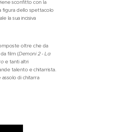
viene sconfitto con la
 figura dello spettacolo
e la sua incisiva
composte oltre che da
da film (
Demoni 2 - La
oro
e tanti altri
ande talento e chitarrista.
ssolo di chitarra