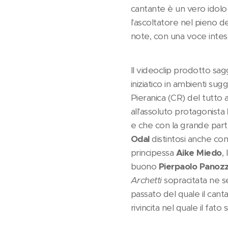
cantante è un vero idolo
l'ascoltatore nel pieno d
note, con una voce inte
Il videoclip prodotto sa
iniziatico in ambienti su
Pieranica (CR) del tutto 
all'assoluto protagonista
e che con la grande parte
Odal
distintosi anche com
principessa
Aike Miedo
,
buono
Pierpaolo Panoz
Archetti
sopracitata ne s
passato del quale il cant
rivincita nel quale il fat