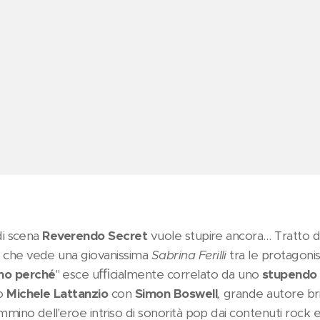
 di scena
Reverendo Secret
vuole stupire ancora… Tratto da
" che vede una giovanissima
Sabrina Ferilli
tra le protagonis
mo perché
" esce uﬃcialmente correlato da uno
stupendo v
so
Michele Lattanzio
con
Simon Boswell
,
grande autore bri
mmino dell'eroe intriso di sonorità pop dai contenuti rock es